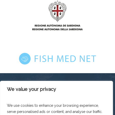
We value your privacy
This platform has been produced thanks to the financial
support of the European Union under the ENI CBC
Mediterranean Sea Basin Programme with a total financing of
We use cookies to enhance your browsing experience,
total budget EUR 2.242.131,50.
serve personalised ads or content, and analyse our traffic.
The contents of this platform are the sole responsibility of